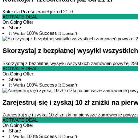
Kolekcja Prześcieradeł już od 21 zł
ACTIVATE DEAL
On Going Offer
Share
100% Success
It Works
It Doesn’t
Skorzystaj z bezpłatnej wysyłki wszystkic
Skorzystaj z bezpłatnej wysyłki wszystkich zamówień powyżej 299
ACTIVATE DEAL
On Going Offer
Share
100% Success
It Works
It Doesn’t
Zarejestruj się i zyskaj 10 zł zniżki na pi
Zarejestruj się i zyskaj 10 zł zniżki na pierwsze zamówienie powyże
ACTIVATE DEAL
On Going Offer
Share
100% Success
It Works
It Doesn’t