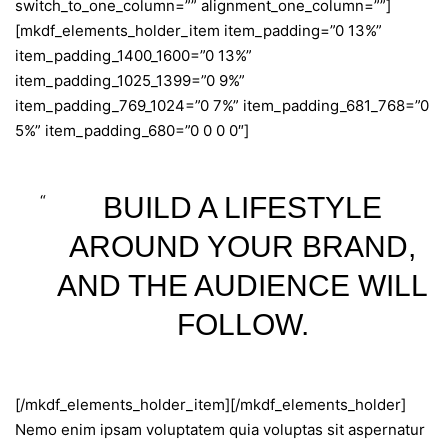
switch_to_one_column=”” alignment_one_column=””]
[mkdf_elements_holder_item item_padding=”0 13%”
item_padding_1400_1600=”0 13%”
item_padding_1025_1399=”0 9%”
item_padding_769_1024=”0 7%” item_padding_681_768=”0
5%” item_padding_680=”0 0 0 0″]
BUILD A LIFESTYLE
AROUND YOUR BRAND,
AND THE AUDIENCE WILL
FOLLOW.
[/mkdf_elements_holder_item][/mkdf_elements_holder]
Nemo enim ipsam voluptatem quia voluptas sit aspernatur