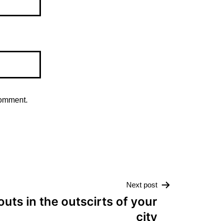
comment.
Next post
outs in the outscirts of your
city