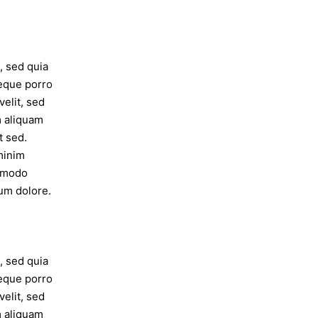
, sed quia
eque porro
velit, sed
m aliquam
t sed.
minim
ommodo
lum dolore.
, sed quia
eque porro
velit, sed
m aliquam