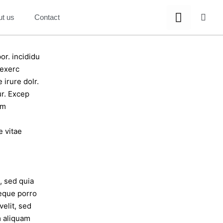
ut us
Contact
or. incididu
 exerc
 irure dolr.
ur. Excep
im
 vitae
, sed quia
eque porro
velit, sed
m aliquam