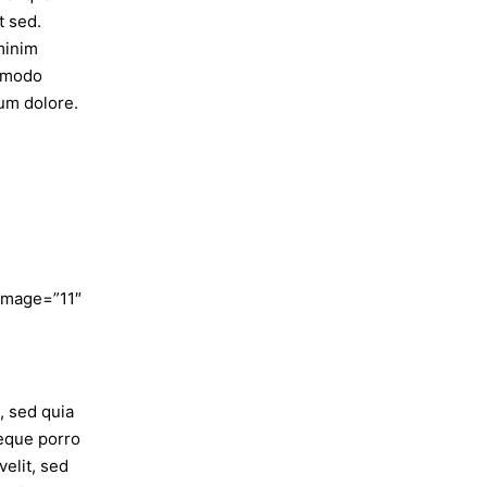
t sed.
minim
ommodo
lum dolore.
image=”11″
, sed quia
eque porro
velit, sed