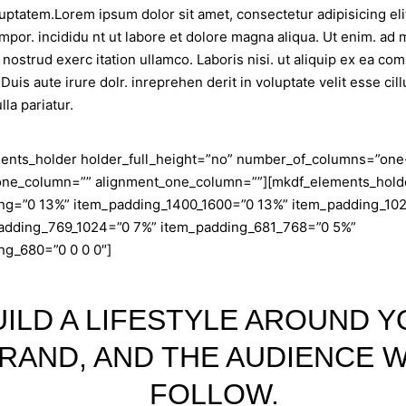
uptatem.Lorem ipsum dolor sit amet, consectetur adipisicing eli
por. incididu nt ut labore et dolore magna aliqua. Ut enim. ad 
 nostrud exerc itation ullamco. Laboris nisi. ut aliquip ex ea c
Duis aute irure dolr. inreprehen derit in voluptate velit esse cil
lla pariatur.
ents_holder holder_full_height=”no” number_of_columns=”on
one_column=”” alignment_one_column=””][mkdf_elements_hold
ng=”0 13%” item_padding_1400_1600=”0 13%” item_padding_10
adding_769_1024=”0 7%” item_padding_681_768=”0 5%”
ng_680=”0 0 0 0″]
UILD A LIFESTYLE AROUND 
RAND, AND THE AUDIENCE W
FOLLOW.