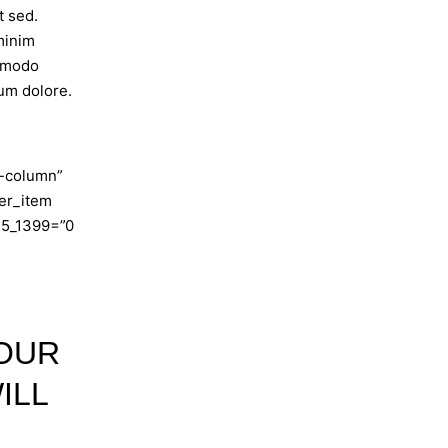
t sed.
minim
ommodo
lum dolore.
e-column”
er_item
25_1399=”0
YOUR
ILL