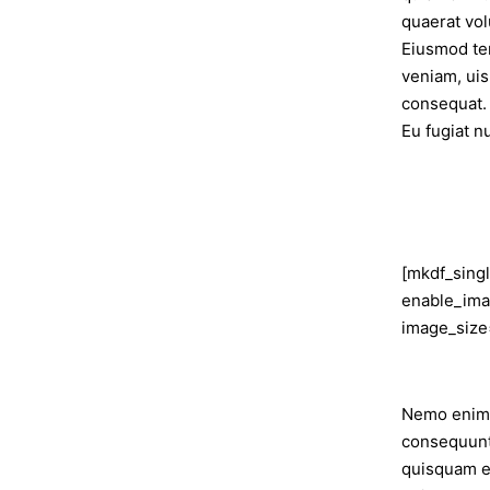
quaerat vol
Eiusmod tem
veniam, uis
consequat. 
Eu fugiat nu
[mkdf_sing
enable_im
image_size=
Nemo enim i
consequunt
quisquam es