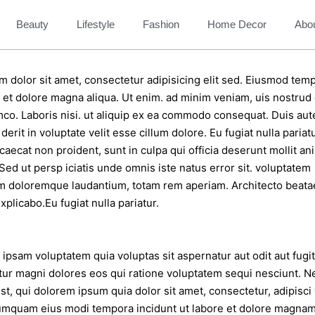
Beauty
Lifestyle
Fashion
Home Decor
Abo
 dolor sit amet, consectetur adipisicing elit sed. Eiusmod temp
e et dolore magna aliqua. Ut enim. ad minim veniam, uis nostrud
amco. Laboris nisi. ut aliquip ex ea commodo consequat. Duis aute
derit in voluptate velit esse cillum dolore. Eu fugiat nulla pariat
ccaecat non proident, sunt in culpa qui officia deserunt mollit an
Sed ut persp iciatis unde omnis iste natus error sit. voluptatem
m doloremque laudantium, totam rem aperiam. Architecto beatae
xplicabo.Eu fugiat nulla pariatur.
psam voluptatem quia voluptas sit aspernatur aut odit aut fugit
ur magni dolores eos qui ratione voluptatem sequi nesciunt. N
t, qui dolorem ipsum quia dolor sit amet, consectetur, adipisci 
umquam eius modi tempora incidunt ut labore et dolore magna