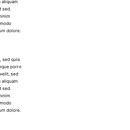
m aliquam
t sed.
minim
ommodo
lum dolore.
, sed quia
eque porro
velit, sed
m aliquam
t sed.
minim
ommodo
lum dolore.