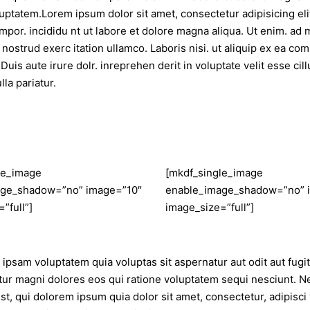
uptatem.Lorem ipsum dolor sit amet, consectetur adipisicing eli
por. incididu nt ut labore et dolore magna aliqua. Ut enim. ad 
 nostrud exerc itation ullamco. Laboris nisi. ut aliquip ex ea c
Duis aute irure dolr. inreprehen derit in voluptate velit esse cil
lla pariatur.
le_image
[mkdf_single_image
age_shadow=”no” image=”10″
enable_image_shadow=”no” 
”full”]
image_size=”full”]
psam voluptatem quia voluptas sit aspernatur aut odit aut fugit
ur magni dolores eos qui ratione voluptatem sequi nesciunt. N
t, qui dolorem ipsum quia dolor sit amet, consectetur, adipisci 