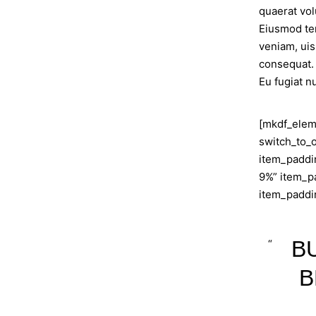
quaerat vol
Eiusmod tem
veniam, uis
consequat. 
Eu fugiat nu
[mkdf_elem
switch_to_
item_paddi
9%” item_p
item_paddi
B
B