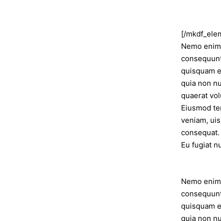
[/mkdf_ele
Nemo enim i
consequunt
quisquam es
quia non n
quaerat vol
Eiusmod tem
veniam, uis
consequat. 
Eu fugiat nu
Nemo enim i
consequunt
quisquam es
quia non n