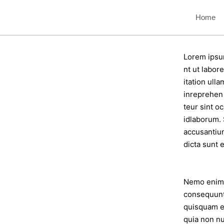
Home
Lorem ipsum
nt ut labor
itation ull
inreprehen 
teur sint o
idlaborum. 
accusantiu
dicta sunt e
Nemo enim i
consequunt
quisquam es
quia non n