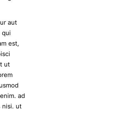
ur aut
 qui
am est,
isci
t ut
Lorem
Eiusmod
 enim. ad
nisi. ut