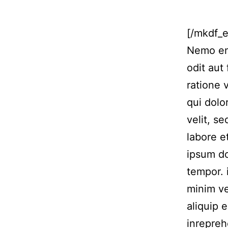
[/mkdf_
Nemo eni
odit aut
ratione 
qui dolo
velit, s
labore 
ipsum do
tempor. 
minim ve
aliquip 
inrepreh