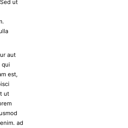
 Sed ut
m.
ulla
ur aut
 qui
am est,
isci
t ut
Lorem
Eiusmod
 enim. ad