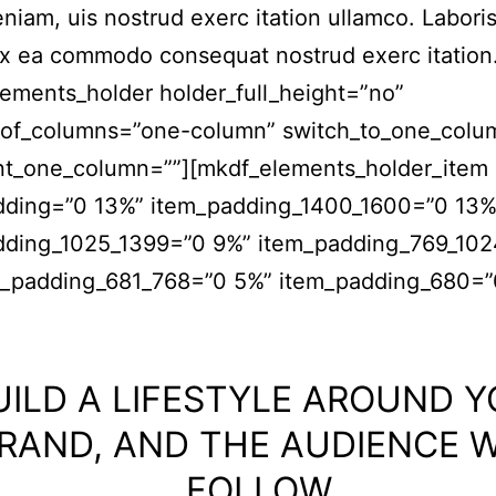
niam, uis nostrud exerc itation ullamco. Laboris 
ex ea commodo consequat nostrud exerc itation
ements_holder holder_full_height=”no”
of_columns=”one-column” switch_to_one_colu
nt_one_column=””][mkdf_elements_holder_item
dding=”0 13%” item_padding_1400_1600=”0 13%
dding_1025_1399=”0 9%” item_padding_769_10
m_padding_681_768=”0 5%” item_padding_680=”
UILD A LIFESTYLE AROUND 
RAND, AND THE AUDIENCE W
FOLLOW.