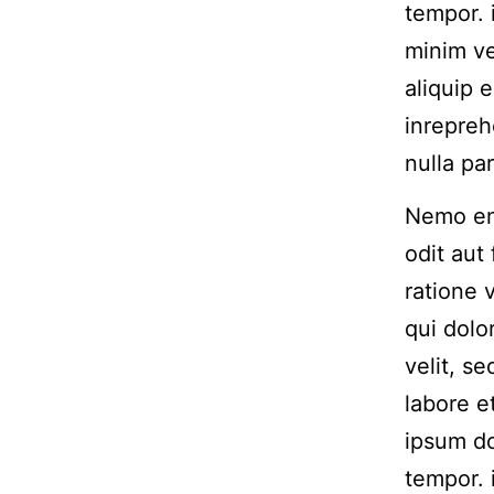
tempor. 
minim ve
aliquip 
inrepreh
nulla pa
Nemo eni
odit aut
ratione 
qui dolo
velit, s
labore 
ipsum do
tempor. 