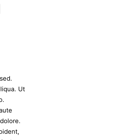
 sed.
liqua. Ut
o.
 aute
 dolore.
oident,