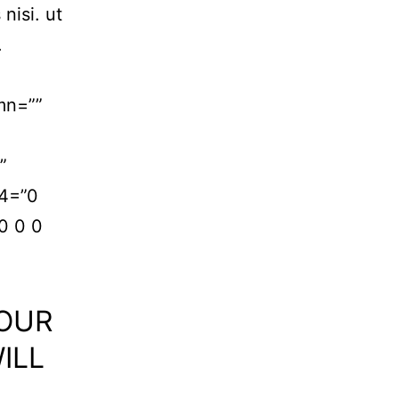
nisi. ut
.
mn=””
”
24=”0
0 0 0
YOUR
ILL