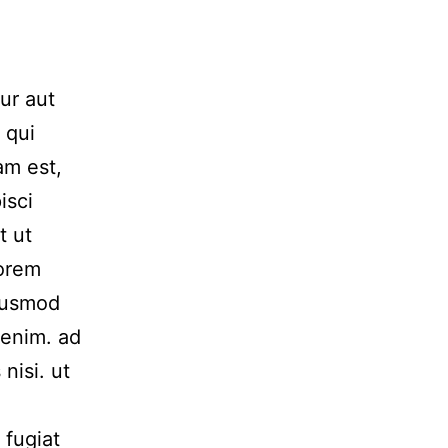
ur aut
 qui
am est,
isci
t ut
Lorem
Eiusmod
 enim. ad
nisi. ut
 fugiat