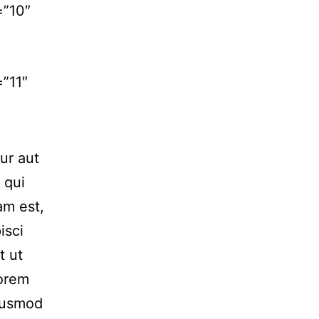
=”10″
”11″
ur aut
 qui
am est,
isci
t ut
Lorem
Eiusmod