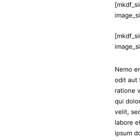
[mkdf_s
image_si
[mkdf_s
image_si
Nemo eni
odit aut
ratione 
qui dolo
velit, s
labore 
ipsum do