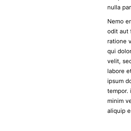
nulla pa
Nemo eni
odit aut
ratione 
qui dolo
velit, s
labore 
ipsum do
tempor. 
minim ve
aliquip