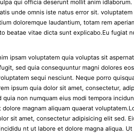
culpa qui officia deserunt mollit anim idlaborum.
iatis unde omnis iste natus error sit. voluptatem
tium doloremque laudantium, totam rem aperia
to beatae vitae dicta sunt explicabo.Eu fugiat n
m ipsam voluptatem quia voluptas sit aspernat
 fugit, sed quia consequuntur magni dolores eos
voluptatem sequi nesciunt. Neque porro quisqu
rem ipsum quia dolor sit amet, consectetur, adip
ed quia non numquam eius modi tempora incidun
et dolore magnam aliquam quaerat voluptatem.
lor sit amet, consectetur adipisicing elit sed. 
incididu nt ut labore et dolore magna aliqua. Ut