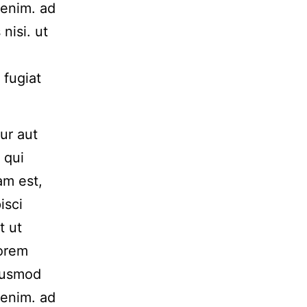
 enim. ad
nisi. ut
 fugiat
ur aut
 qui
am est,
isci
t ut
Lorem
Eiusmod
 enim. ad