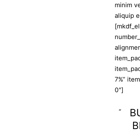
minim ve
aliquip 
[mkdf_el
number_
alignme
item_pa
item_pa
7%” ite
0″]
B
B