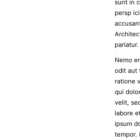
sunt in 
persp ic
accusan
Architec
pariatur.
Nemo eni
odit aut
ratione 
qui dolo
velit, s
labore 
ipsum do
tempor. 