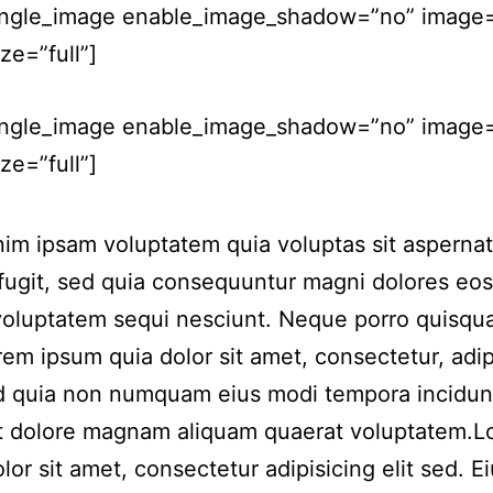
ingle_image enable_image_shadow=”no” image
ze=”full”]
ingle_image enable_image_shadow=”no” image=
ze=”full”]
m ipsam voluptatem quia voluptas sit aspernat
 fugit, sed quia consequuntur magni dolores eos
voluptatem sequi nesciunt. Neque porro quisqu
rem ipsum quia dolor sit amet, consectetur, adip
ed quia non numquam eius modi tempora incidun
et dolore magnam aliquam quaerat voluptatem.
lor sit amet, consectetur adipisicing elit sed. 