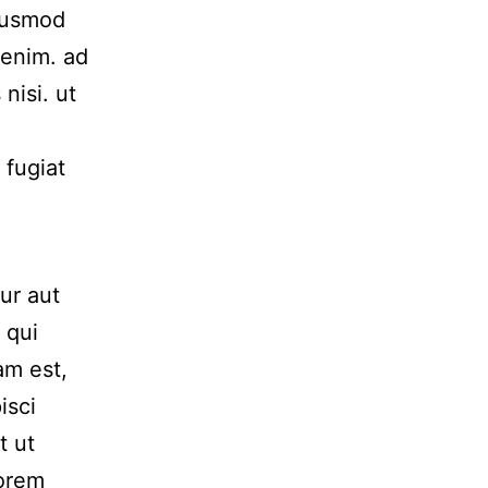
Eiusmod
 enim. ad
nisi. ut
 fugiat
ur aut
 qui
am est,
isci
t ut
Lorem