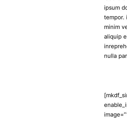
ipsum do
tempor. 
minim ve
aliquip 
inrepreh
nulla par
[mkdf_s
enable_
image=”1