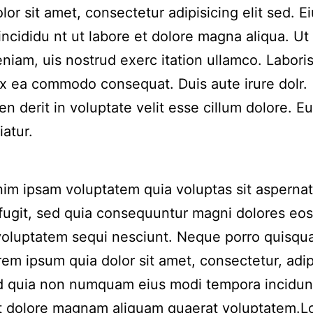
lor sit amet, consectetur adipisicing elit sed. 
incididu nt ut labore et dolore magna aliqua. Ut
niam, uis nostrud exerc itation ullamco. Laboris 
ex ea commodo consequat. Duis aute irure dolr.
en derit in voluptate velit esse cillum dolore. Eu
iatur.
m ipsam voluptatem quia voluptas sit aspernat
 fugit, sed quia consequuntur magni dolores eos
voluptatem sequi nesciunt. Neque porro quisqu
rem ipsum quia dolor sit amet, consectetur, adip
ed quia non numquam eius modi tempora incidun
et dolore magnam aliquam quaerat voluptatem.