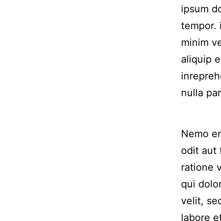
ipsum do
tempor. 
minim ve
aliquip 
inrepreh
nulla par
Nemo eni
odit aut
ratione 
qui dolo
velit, s
labore 