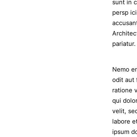
sunt in 
persp ic
accusan
Architec
pariatur.
Nemo eni
odit aut
ratione 
qui dolo
velit, s
labore 
ipsum do