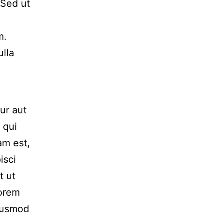
 Sed ut
m.
ulla
ur aut
 qui
am est,
isci
t ut
Lorem
Eiusmod