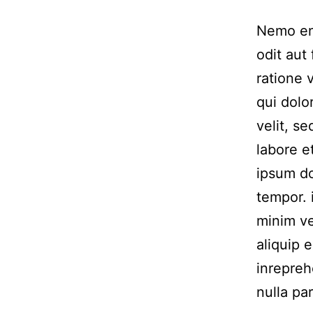
Nemo eni
odit aut
ratione 
qui dolo
velit, s
labore 
ipsum do
tempor. 
minim ve
aliquip 
inrepreh
nulla par