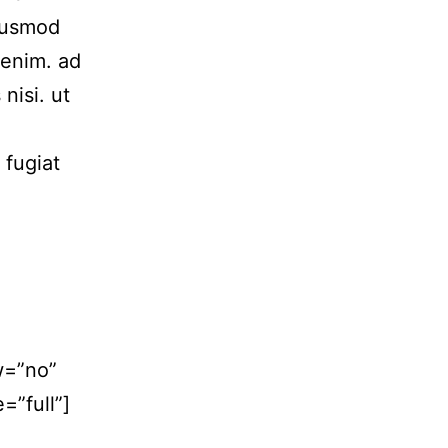
Eiusmod
 enim. ad
nisi. ut
 fugiat
w=”no”
=”full”]