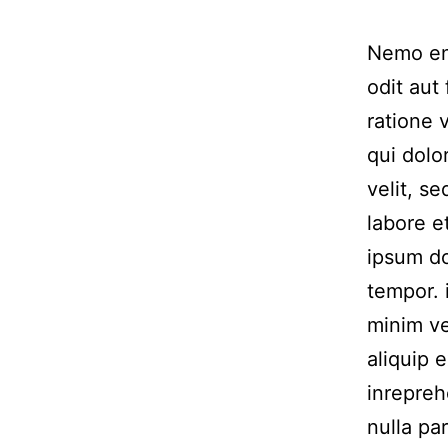
Nemo eni
odit aut
ratione 
qui dolo
velit, s
labore 
ipsum do
tempor. 
minim ve
aliquip 
inrepreh
nulla par