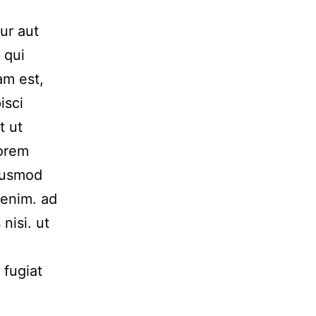
ur aut
 qui
am est,
isci
t ut
Lorem
Eiusmod
 enim. ad
nisi. ut
 fugiat