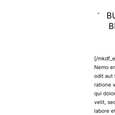
B
B
[/mkdf_
Nemo eni
odit aut
ratione 
qui dolo
velit, s
labore 