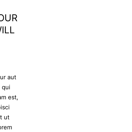
YOUR
ILL
ur aut
 qui
am est,
isci
t ut
Lorem