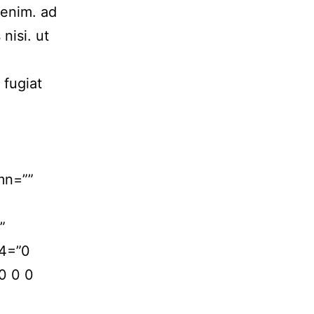
 enim. ad
nisi. ut
 fugiat
mn=””
”
24=”0
0 0 0