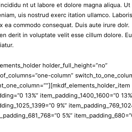
incididu nt ut labore et dolore magna aliqua. Ut
niam, uis nostrud exerc itation ullamco. Laboris 
ex ea commodo consequat. Duis aute irure dolr.
en derit in voluptate velit esse cillum dolore. Eu
iatur.
ements_holder holder_full_height=”no”
of_columns=”one-column” switch_to_one_colu
nt_one_column=””][mkdf_elements_holder_item
dding=”0 13%” item_padding_1400_1600=”0 13%
dding_1025_1399=”0 9%” item_padding_769_10
m_padding_681_768=”0 5%” item_padding_680=”