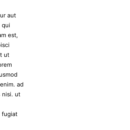
ur aut
 qui
am est,
isci
t ut
Lorem
Eiusmod
 enim. ad
nisi. ut
 fugiat