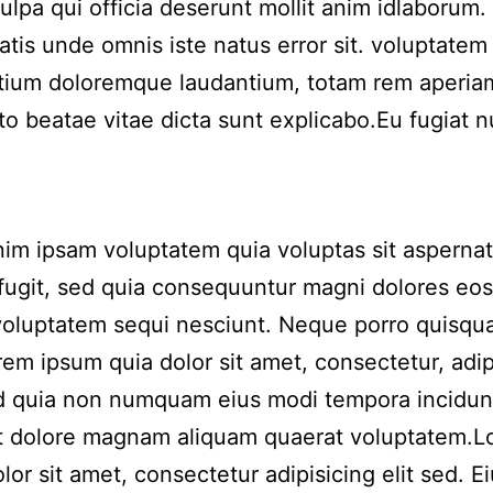
culpa qui officia deserunt mollit anim idlaborum.
iatis unde omnis iste natus error sit. voluptatem
tium doloremque laudantium, totam rem aperia
to beatae vitae dicta sunt explicabo.Eu fugiat n
m ipsam voluptatem quia voluptas sit aspernat
 fugit, sed quia consequuntur magni dolores eos
voluptatem sequi nesciunt. Neque porro quisqu
rem ipsum quia dolor sit amet, consectetur, adip
ed quia non numquam eius modi tempora incidun
et dolore magnam aliquam quaerat voluptatem.
lor sit amet, consectetur adipisicing elit sed. 