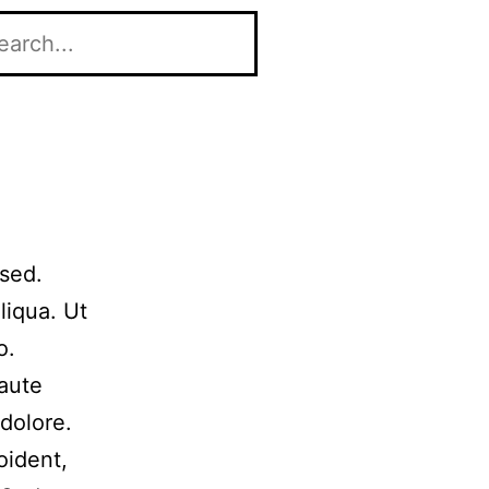
 sed.
liqua. Ut
o.
 aute
 dolore.
oident,