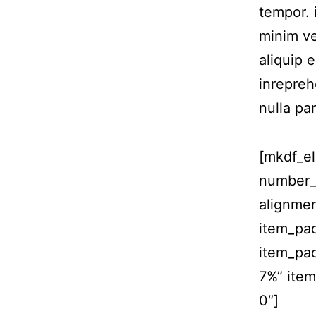
tempor. 
minim ve
aliquip 
inrepreh
nulla par
[mkdf_el
number_
alignme
item_pa
item_pa
7%” ite
0″]