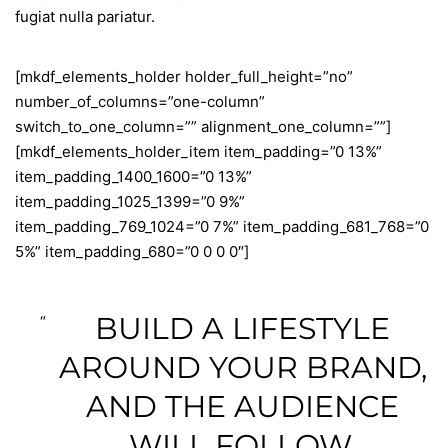
fugiat nulla pariatur.
[mkdf_elements_holder holder_full_height=”no”
number_of_columns=”one-column”
switch_to_one_column=”” alignment_one_column=””]
[mkdf_elements_holder_item item_padding=”0 13%”
item_padding_1400_1600=”0 13%”
item_padding_1025_1399=”0 9%”
item_padding_769_1024=”0 7%” item_padding_681_768=”0
5%” item_padding_680=”0 0 0 0″]
BUILD A LIFESTYLE
AROUND YOUR BRAND,
AND THE AUDIENCE
WILL FOLLOW.