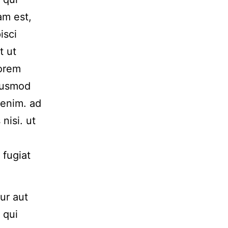
am est,
isci
t ut
Lorem
Eiusmod
 enim. ad
nisi. ut
 fugiat
ur aut
 qui