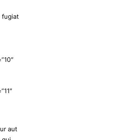
 fugiat
=”10″
”11″
ur aut
 qui