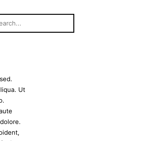
 sed.
liqua. Ut
o.
 aute
 dolore.
oident,