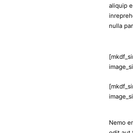
aliquip 
inrepreh
nulla par
[mkdf_s
image_si
[mkdf_s
image_si
Nemo eni
odit aut