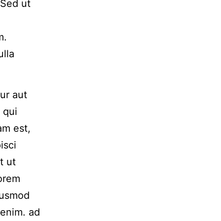
 Sed ut
m.
ulla
ur aut
 qui
am est,
isci
t ut
Lorem
Eiusmod
 enim. ad