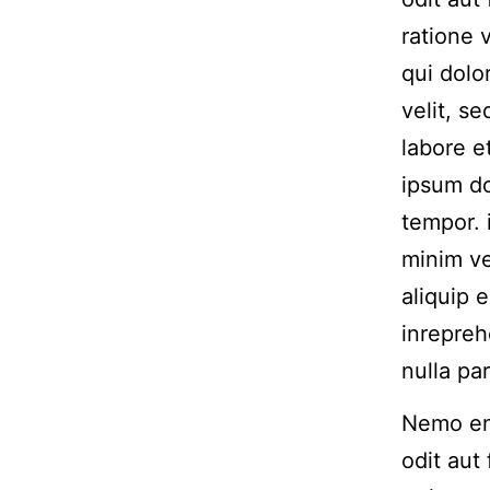
ratione 
qui dolo
velit, s
labore 
ipsum do
tempor. 
minim ve
aliquip 
inrepreh
nulla par
Nemo eni
odit aut