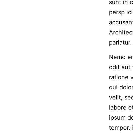
sunt in 
persp ic
accusan
Architec
pariatur.
Nemo eni
odit aut
ratione 
qui dolo
velit, s
labore 
ipsum do
tempor. 