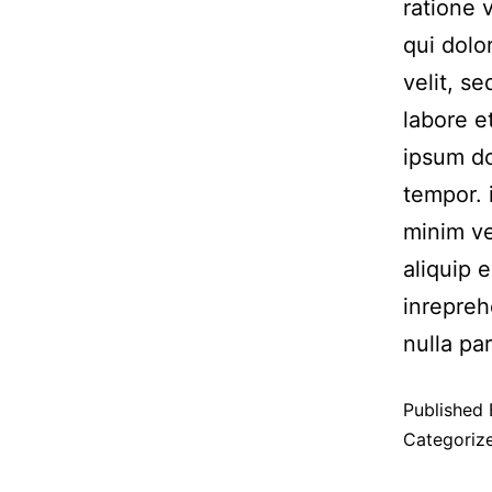
ratione 
qui dolo
velit, s
labore 
ipsum do
tempor. 
minim ve
aliquip 
inrepreh
nulla par
Published
Categoriz