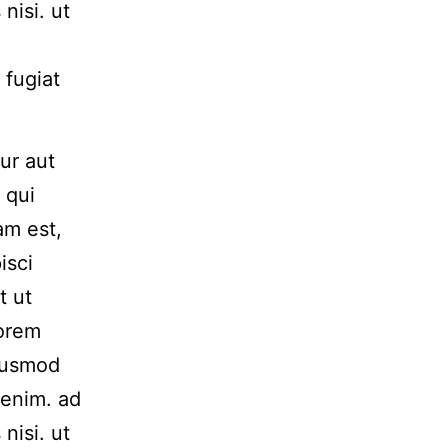
nisi. ut
 fugiat
ur aut
 qui
am est,
isci
t ut
Lorem
Eiusmod
 enim. ad
nisi. ut