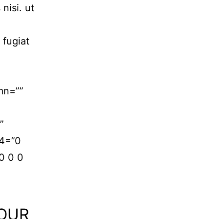
nisi. ut
 fugiat
mn=””
”
24=”0
0 0 0
YOUR