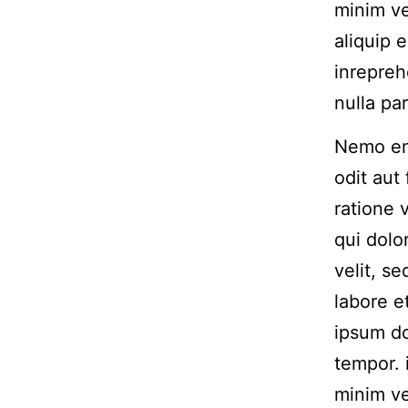
minim ve
aliquip 
inrepreh
nulla par
Nemo eni
odit aut
ratione 
qui dolo
velit, s
labore 
ipsum do
tempor. 
minim ve