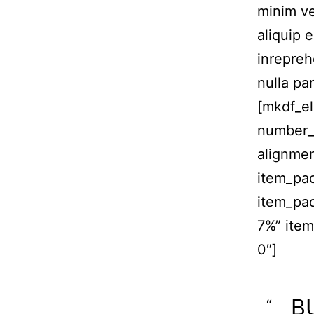
minim ve
aliquip 
inrepreh
nulla par
[mkdf_el
number_
alignme
item_pa
item_pa
7%” ite
0″]
B