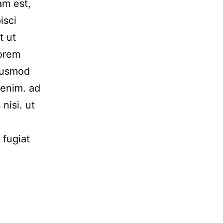
am est,
isci
t ut
Lorem
Eiusmod
 enim. ad
nisi. ut
 fugiat