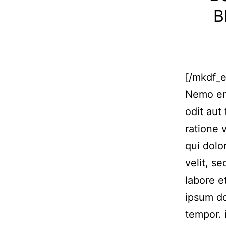
B
[/mkdf_
Nemo eni
odit aut
ratione 
qui dolo
velit, s
labore 
ipsum do
tempor. 