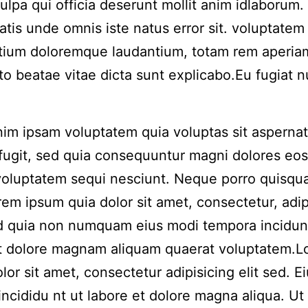
culpa qui officia deserunt mollit anim idlaborum.
iatis unde omnis iste natus error sit. voluptatem
tium doloremque laudantium, totam rem aperia
to beatae vitae dicta sunt explicabo.Eu fugiat n
m ipsam voluptatem quia voluptas sit aspernat
 fugit, sed quia consequuntur magni dolores eos
voluptatem sequi nesciunt. Neque porro quisqu
rem ipsum quia dolor sit amet, consectetur, adip
ed quia non numquam eius modi tempora incidun
et dolore magnam aliquam quaerat voluptatem.
lor sit amet, consectetur adipisicing elit sed. 
incididu nt ut labore et dolore magna aliqua. Ut