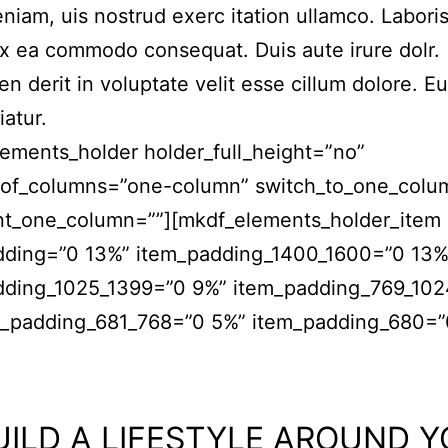
niam, uis nostrud exerc itation ullamco. Laboris 
ex ea commodo consequat. Duis aute irure dolr.
en derit in voluptate velit esse cillum dolore. Eu
iatur.
ements_holder holder_full_height=”no”
of_columns=”one-column” switch_to_one_colu
nt_one_column=””][mkdf_elements_holder_item
dding=”0 13%” item_padding_1400_1600=”0 13%
dding_1025_1399=”0 9%” item_padding_769_10
m_padding_681_768=”0 5%” item_padding_680=”
UILD A LIFESTYLE AROUND 