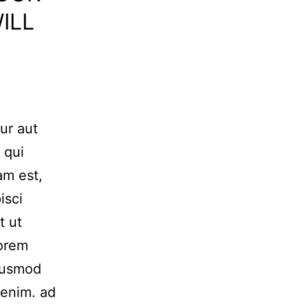
ILL
ur aut
 qui
am est,
isci
t ut
Lorem
Eiusmod
 enim. ad