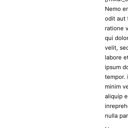
Nemo eni
odit aut
ratione 
qui dolo
velit, s
labore 
ipsum do
tempor. 
minim ve
aliquip 
inrepreh
nulla par