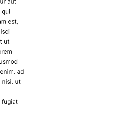
ur aut
 qui
am est,
isci
t ut
Lorem
Eiusmod
 enim. ad
nisi. ut
 fugiat