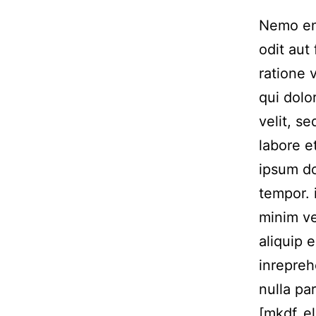
Nemo eni
odit aut
ratione 
qui dolo
velit, s
labore 
ipsum do
tempor. 
minim ve
aliquip 
inrepreh
nulla par
[mkdf_el