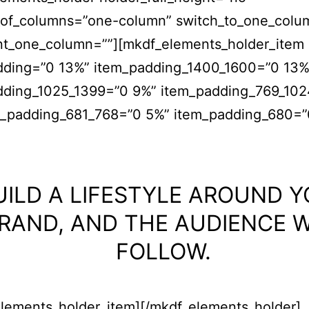
of_columns=”one-column” switch_to_one_colu
nt_one_column=””][mkdf_elements_holder_item
dding=”0 13%” item_padding_1400_1600=”0 13%
dding_1025_1399=”0 9%” item_padding_769_10
m_padding_681_768=”0 5%” item_padding_680=”
UILD A LIFESTYLE AROUND 
RAND, AND THE AUDIENCE W
FOLLOW.
elements_holder_item][/mkdf_elements_holder]