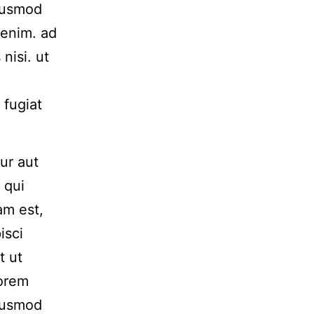
Eiusmod
 enim. ad
nisi. ut
 fugiat
ur aut
 qui
am est,
isci
t ut
Lorem
Eiusmod