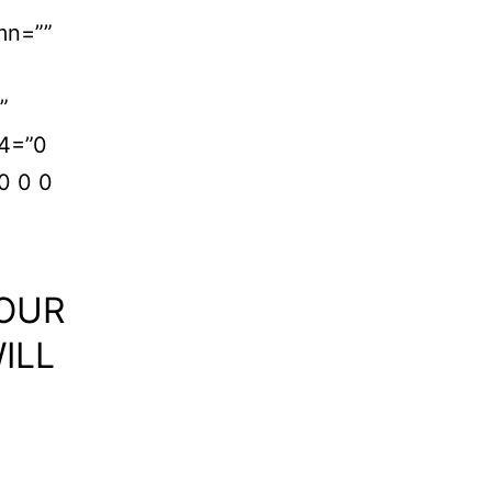
mn=””
”
24=”0
0 0 0
YOUR
ILL