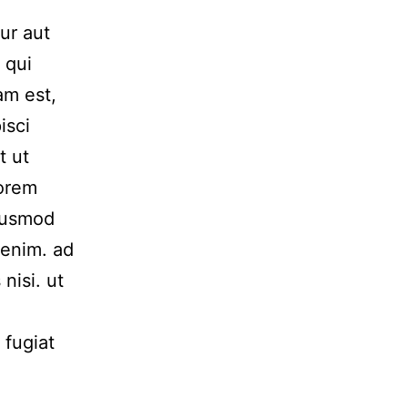
ur aut
 qui
am est,
isci
t ut
Lorem
Eiusmod
 enim. ad
nisi. ut
 fugiat