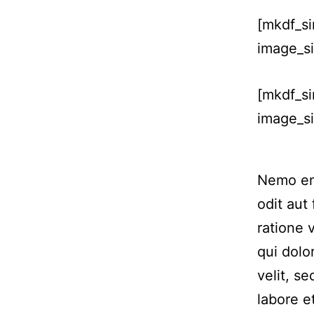
[mkdf_s
image_si
[mkdf_s
image_si
Nemo eni
odit aut
ratione 
qui dolo
velit, s
labore 