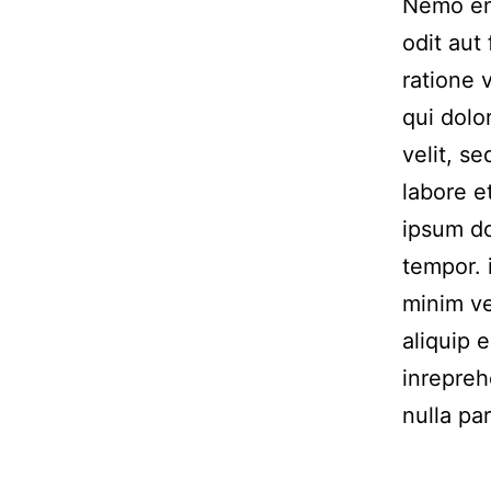
Nemo eni
odit aut
ratione 
qui dolo
velit, s
labore 
ipsum do
tempor. 
minim ve
aliquip 
inrepreh
nulla par