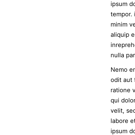
ipsum do
tempor. 
minim ve
aliquip 
inrepreh
nulla par
Nemo eni
odit aut
ratione 
qui dolo
velit, s
labore 
ipsum do