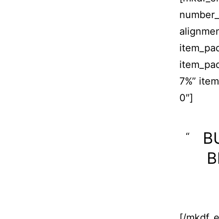
number_
alignme
item_pa
item_pa
7%” ite
0″]
B
B
[/mkdf_