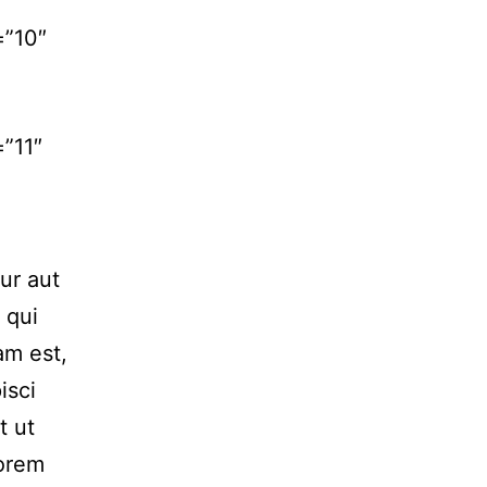
=”10″
”11″
ur aut
 qui
am est,
isci
t ut
Lorem