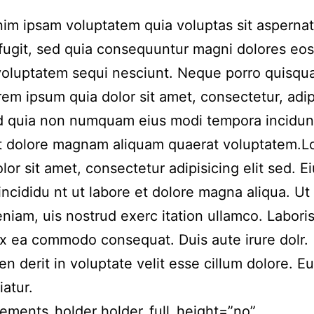
m ipsam voluptatem quia voluptas sit aspernat
 fugit, sed quia consequuntur magni dolores eos
voluptatem sequi nesciunt. Neque porro quisqu
rem ipsum quia dolor sit amet, consectetur, adip
ed quia non numquam eius modi tempora incidun
et dolore magnam aliquam quaerat voluptatem.
lor sit amet, consectetur adipisicing elit sed. 
incididu nt ut labore et dolore magna aliqua. Ut
niam, uis nostrud exerc itation ullamco. Laboris 
ex ea commodo consequat. Duis aute irure dolr.
en derit in voluptate velit esse cillum dolore. Eu
iatur.
ements_holder holder_full_height=”no”