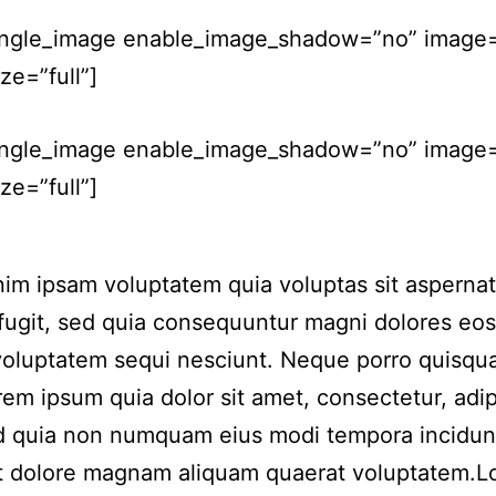
ingle_image enable_image_shadow=”no” image
ze=”full”]
ingle_image enable_image_shadow=”no” image=
ze=”full”]
m ipsam voluptatem quia voluptas sit aspernat
 fugit, sed quia consequuntur magni dolores eos
voluptatem sequi nesciunt. Neque porro quisqu
rem ipsum quia dolor sit amet, consectetur, adip
ed quia non numquam eius modi tempora incidun
et dolore magnam aliquam quaerat voluptatem.