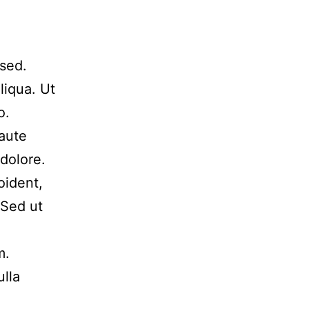
 sed.
liqua. Ut
o.
 aute
 dolore.
oident,
 Sed ut
m.
ulla