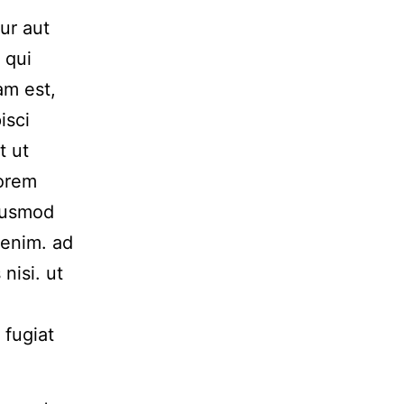
ur aut
 qui
am est,
isci
t ut
Lorem
Eiusmod
 enim. ad
nisi. ut
 fugiat