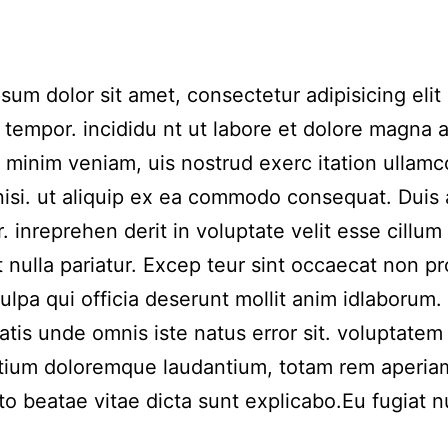
sum dolor sit amet, consectetur adipisicing elit
tempor. incididu nt ut labore et dolore magna a
 minim veniam, uis nostrud exerc itation ullamc
nisi. ut aliquip ex ea commodo consequat. Duis
r. inreprehen derit in voluptate velit esse cillum
t nulla pariatur. Excep teur sint occaecat non pr
culpa qui officia deserunt mollit anim idlaborum.
iatis unde omnis iste natus error sit. voluptatem
tium doloremque laudantium, totam rem aperia
to beatae vitae dicta sunt explicabo.Eu fugiat n