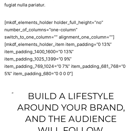
fugiat nulla pariatur.
[mkdf_elements_holder holder_full_height=”no”
number_of_columns=”one-column”
switch_to_one_column=”” alignment_one_column=””]
[mkdf_elements_holder_item item_padding=”0 13%”
item_padding_1400_1600=”0 13%”
item_padding_1025_1399=”0 9%”
item_padding_769_1024=”0 7%” item_padding_681_768=”0
5%” item_padding_680=”0 0 0 0″]
BUILD A LIFESTYLE
AROUND YOUR BRAND,
AND THE AUDIENCE
WILL FOLLOW.