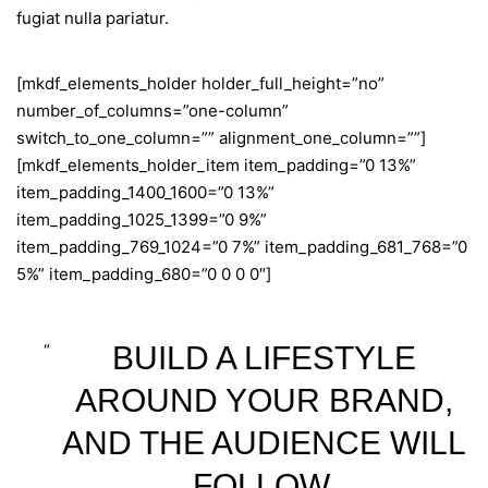
fugiat nulla pariatur.
[mkdf_elements_holder holder_full_height=”no”
number_of_columns=”one-column”
switch_to_one_column=”” alignment_one_column=””]
[mkdf_elements_holder_item item_padding=”0 13%”
item_padding_1400_1600=”0 13%”
item_padding_1025_1399=”0 9%”
item_padding_769_1024=”0 7%” item_padding_681_768=”0
5%” item_padding_680=”0 0 0 0″]
BUILD A LIFESTYLE
AROUND YOUR BRAND,
AND THE AUDIENCE WILL
FOLLOW.