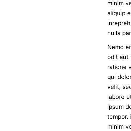
minim ve
aliquip 
inrepreh
nulla par
Nemo eni
odit aut
ratione 
qui dolo
velit, s
labore 
ipsum do
tempor. 
minim ve