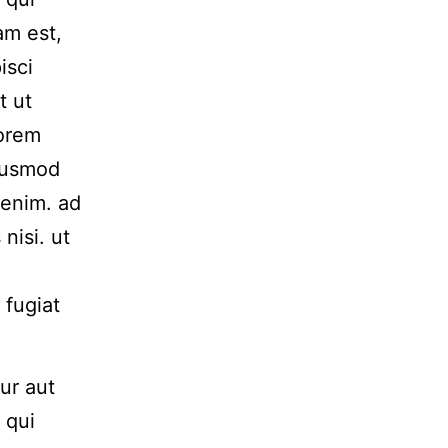
am est,
isci
t ut
Lorem
Eiusmod
 enim. ad
nisi. ut
 fugiat
ur aut
 qui