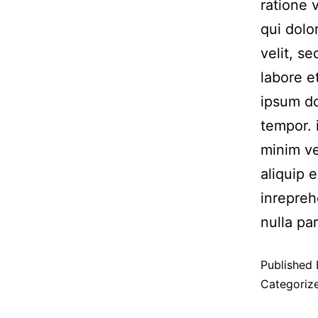
ratione 
qui dolo
velit, s
labore 
ipsum do
tempor. 
minim ve
aliquip 
inrepreh
nulla par
Published
Categoriz