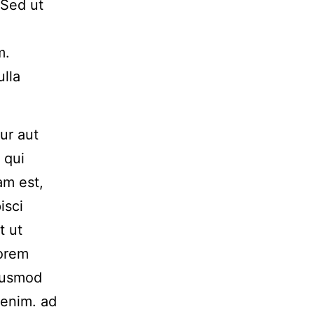
 Sed ut
m.
ulla
ur aut
 qui
am est,
isci
t ut
Lorem
Eiusmod
 enim. ad