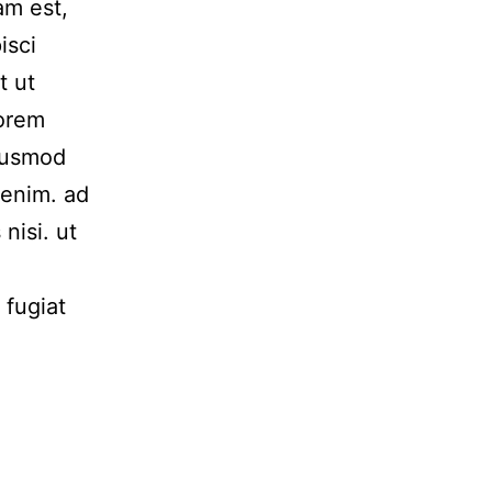
am est,
isci
t ut
Lorem
Eiusmod
 enim. ad
nisi. ut
 fugiat