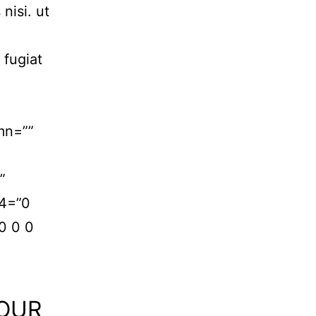
nisi. ut
 fugiat
mn=””
”
24=”0
0 0 0
YOUR