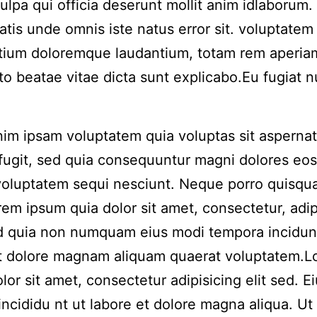
culpa qui officia deserunt mollit anim idlaborum.
iatis unde omnis iste natus error sit. voluptatem
tium doloremque laudantium, totam rem aperia
to beatae vitae dicta sunt explicabo.Eu fugiat n
m ipsam voluptatem quia voluptas sit aspernat
 fugit, sed quia consequuntur magni dolores eos
voluptatem sequi nesciunt. Neque porro quisqu
rem ipsum quia dolor sit amet, consectetur, adip
ed quia non numquam eius modi tempora incidun
et dolore magnam aliquam quaerat voluptatem.
lor sit amet, consectetur adipisicing elit sed. 
incididu nt ut labore et dolore magna aliqua. Ut