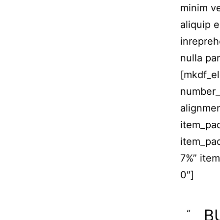
minim ve
aliquip 
inrepreh
nulla par
[mkdf_el
number_
alignme
item_pa
item_pa
7%” ite
0″]
B