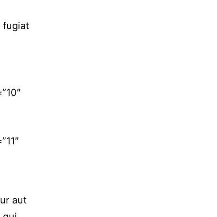
 fugiat
=”10″
”11″
ur aut
 qui