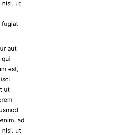
nisi. ut
 fugiat
ur aut
 qui
am est,
isci
t ut
Lorem
Eiusmod
 enim. ad
nisi. ut