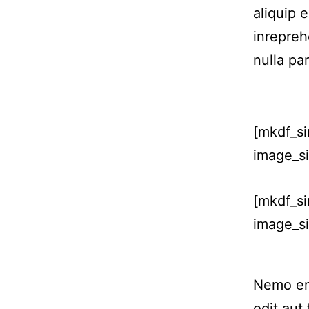
aliquip 
inrepreh
nulla par
[mkdf_s
image_si
[mkdf_s
image_si
Nemo eni
odit aut