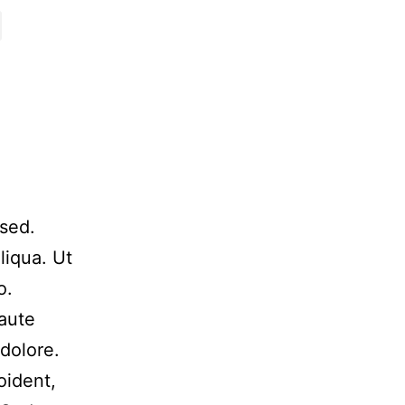
 sed.
liqua. Ut
o.
 aute
 dolore.
oident,