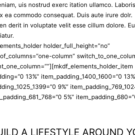
niam, uis nostrud exerc itation ullamco. Laboris 
ex ea commodo consequat. Duis aute irure dolr.
en derit in voluptate velit esse cillum dolore. Eu
iatur.
ements_holder holder_full_height=”no”
of_columns=”one-column” switch_to_one_colu
nt_one_column=””][mkdf_elements_holder_item
dding=”0 13%” item_padding_1400_1600=”0 13%
dding_1025_1399=”0 9%” item_padding_769_10
m_padding_681_768=”0 5%” item_padding_680=”
UILD A LIFESTYLE AROUND 