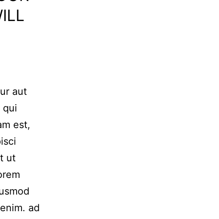
ILL
ur aut
 qui
am est,
isci
t ut
Lorem
Eiusmod
 enim. ad