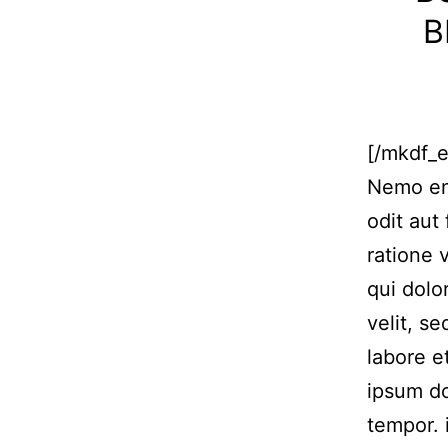
B
[/mkdf_
Nemo eni
odit aut
ratione 
qui dolo
velit, s
labore 
ipsum do
tempor. 