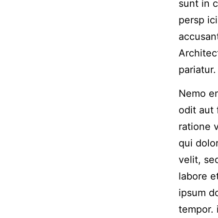
sunt in 
persp ic
accusan
Architec
pariatur.
Nemo eni
odit aut
ratione 
qui dolo
velit, s
labore 
ipsum do
tempor. 