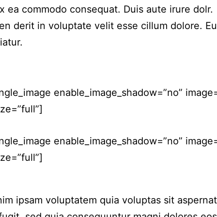
ex ea commodo consequat. Duis aute irure dolr.
en derit in voluptate velit esse cillum dolore. Eu
iatur.
ingle_image enable_image_shadow=”no” image
ze=”full”]
ingle_image enable_image_shadow=”no” image=
ze=”full”]
m ipsam voluptatem quia voluptas sit aspernat
 fugit, sed quia consequuntur magni dolores eos