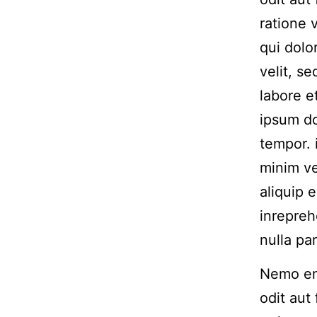
ratione 
qui dolo
velit, s
labore 
ipsum do
tempor. 
minim ve
aliquip 
inrepreh
nulla par
Nemo eni
odit aut